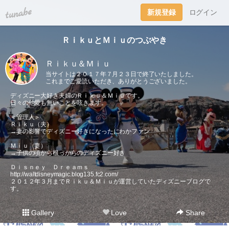
tuna.be
新規登録
ログイン
ＲｉｋｕとＭｉｕのつぶやき
Ｒｉｋｕ＆Ｍｉｕ
当サイトは２０１７年７月２３日で終了いたしました。
これまでご愛読いただき、ありがとうございました。
ディズニー大好き夫婦のＲｉｋｕ＆Ｍｉｕです。
日々の他愛も無いことを呟きます。
＜管理人＞
Ｒｉｋｕ（夫）
→妻の影響でディズニー好きになったにわかファン
Ｍｉｕ（妻）
→子供の頃から根っからのディズニー好き
Ｄｉｓｎｅｙ Ｄｒｅａｍｓ
http://waltdisneymagic.blog135.fc2.com/
２０１２年３月までＲｉｋｕ＆Ｍｉｕが運営していたディズニーブログで
す。
Gallery
Love
Share