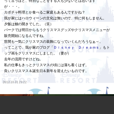
って言うほど、特別なことをする人も少ないとは思います
が・・・。
カボチャ料理とか食べるご家庭もあるんですかね？
我が家にはハロウィーンの文化は無いので、特に何もしません。
夕飯は鯵の開きでした。（笑）
パークでは明日からもうクリスマスグッズやクリスマスメニューが
販売開始になるんですね。
世間も一気にクリスマスの装飾になっていくんだろうなぁ～。
ってことで、我が家のブログ「
Ｄｉｓｎｅｙ Ｄｒｅａｍｓ
」もト
ップ画をクリスマスにしました。（妻が）
去年の流用ですけどね。
私の仕事もきっとクリスマスの頃には落ち着くはず。
良いクリスマス＆誕生日＆新年を迎えたいものです。
2012.10.31 23:22