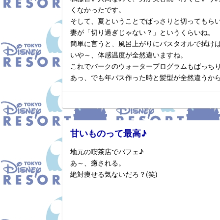
くなかったです。
そして、夏ということでばっさりと切ってもら
妻が「切り過ぎじゃない？」というくらいね。
簡単に言うと、風呂上がりにバスタオルで拭け
いや～、体感温度が全然違いますね。
これでパークのウォータープログラムもばっち
あっ、でも年パス作った時と髪型が全然違うか
甘いものって最高♪
地元の喫茶店でパフェ♪
あ～、癒される。
絶対痩せる気ないだろ？(笑)