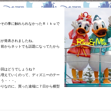
かその事に触れられなかったＲｉｋｕで
達が発表されましたね。
と前からネットでも話題になってたから
今回はどうでしょうね？
ん増えていくのって、ディズニーのテー
まう・・・。
かりなのに、買った途端に７日から横型
！
。