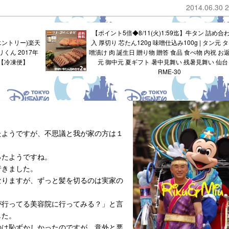
2014.06.30 2
【ポイント5倍◆8/11(火)1:59迄】牛タン 詰め合わ
エントリー)楽天
入 厚切り 芯たん120g 味噌仕込み100g | タン元 
くん 2017年
噌漬け 肉 誕生日 贈り物 贈答 食品 食べ物 内祝 お
M【冷凍便】
元 御中元 夏ギフト 暑中見舞い 残暑見舞い 仙台
RME-30
たようですが、不思議と我が家の方は１
ったようですね。
行きました。
なりますが、ずっと髪を切るのは実家の
が行ってる美容院に行ってみる？」と言
した。
のは恥ずかしかったのですが、意外と悪