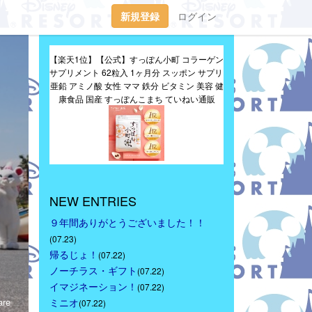
新規登録
ログイン
【楽天1位】【公式】すっぽん小町 コラーゲン 
サプリメント 62粒入 1ヶ月分 スッポン サプリ 
亜鉛 アミノ酸 女性 ママ 鉄分 ビタミン 美容 健
康食品 国産 すっぽんこまち ていねい通販
NEW ENTRIES
９年間ありがとうございました！！
(07.23)
帰るじょ！
(07.22)
ノーチラス・ギフト
(07.22)
イマジネーション！
(07.22)
re
ミニオ
(07.22)