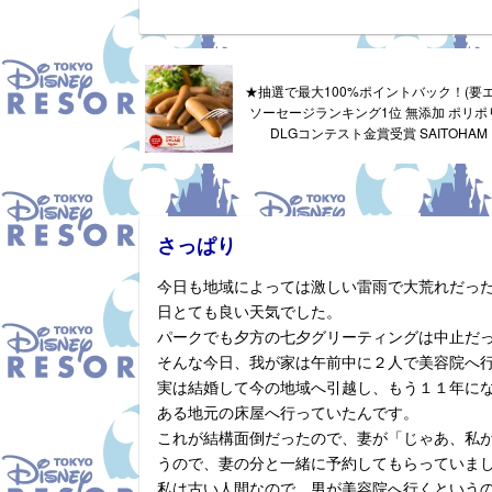
★抽選で最大100%ポイントバック！(要
ソーセージランキング1位 無添加 ポリポリ
DLGコンテスト金賞受賞 SAITOHA
さっぱり
今日も地域によっては激しい雷雨で大荒れだっ
日とても良い天気でした。
パークでも夕方の七夕グリーティングは中止だ
そんな今日、我が家は午前中に２人で美容院へ
実は結婚して今の地域へ引越し、もう１１年に
ある地元の床屋へ行っていたんです。
これが結構面倒だったので、妻が「じゃあ、私
うので、妻の分と一緒に予約してもらっていま
私は古い人間なので、男が美容院へ行くという