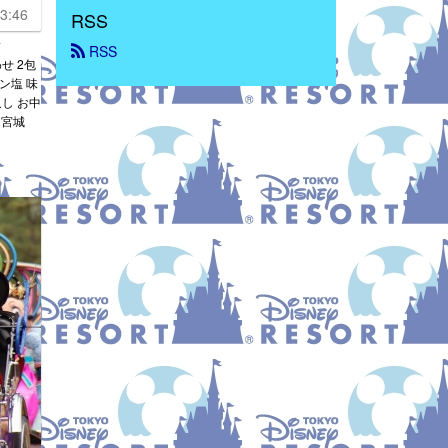
3:46
RSS
 RSS
せ 2包
タン塩 味
返し お中
 宮城