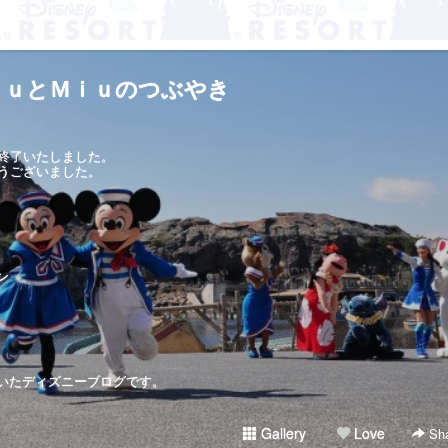
ｋｕとＭｉｕのつぶやき
終了いたしました。
うございました。
ン
いたディズニーブログです。
Gallery
Love
Sha