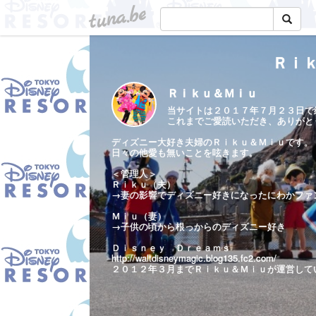
tuna.be
Ｒｉ
Ｒｉｋｕ＆Ｍｉｕ
当サイトは２０１７年７月２３日で
これまでご愛読いただき、ありがと
ディズニー大好き夫婦のＲｉｋｕ＆Ｍｉｕです。
日々の他愛も無いことを呟きます。
＜管理人＞
Ｒｉｋｕ（夫）
→妻の影響でディズニー好きになったにわかファ
Ｍｉｕ（妻）
→子供の頃から根っからのディズニー好き
Ｄｉｓｎｅｙ Ｄｒｅａｍｓ
http://waltdisneymagic.blog135.fc2.com/
２０１２年３月までＲｉｋｕ＆Ｍｉｕが運営して