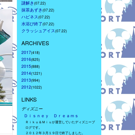
謎解き
(07.22)
抹茶あずき
(07.22)
ハピネス
(07.22)
水浴び終了
(07.22)
クラッシュアイス
(07.22)
ARCHIVES
2017
(418)
2016
(825)
2015
(888)
2014
(1221)
2013
(994)
2012
(1022)
LINKS
ディズニー
Ｄｉｓｎｅｙ　Ｄｒｅａｍｓ
Ｒｉｋｕ＆Ｍｉｕが運営していたディズニーブ
ログです。
２０１２年３月１９日で終了しました。