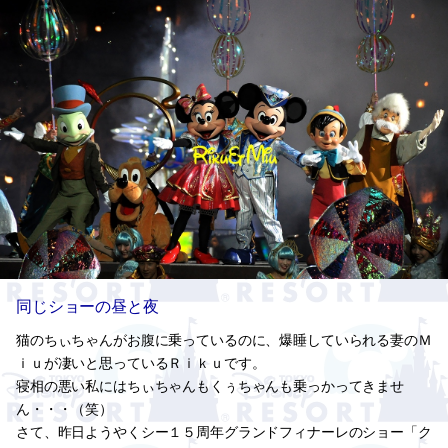
同じショーの昼と夜
猫のちぃちゃんがお腹に乗っているのに、爆睡していられる妻のＭ
ｉｕが凄いと思っているＲｉｋｕです。
寝相の悪い私にはちぃちゃんもくぅちゃんも乗っかってきませ
ん・・・（笑）
さて、昨日ようやくシー１５周年グランドフィナーレのショー「ク