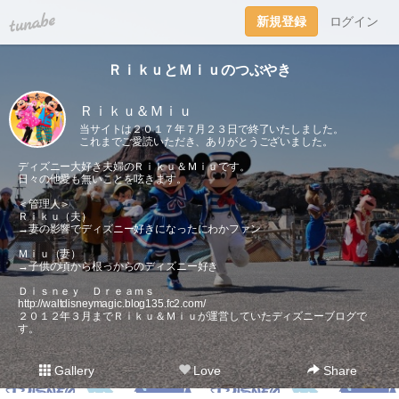
tuna.be
新規登録
ログイン
ＲｉｋｕとＭｉｕのつぶやき
Ｒｉｋｕ＆Ｍｉｕ
当サイトは２０１７年７月２３日で終了いたしました。
これまでご愛読いただき、ありがとうございました。
ディズニー大好き夫婦のＲｉｋｕ＆Ｍｉｕです。
日々の他愛も無いことを呟きます。
＜管理人＞
Ｒｉｋｕ（夫）
→妻の影響でディズニー好きになったにわかファン
Ｍｉｕ（妻）
→子供の頃から根っからのディズニー好き
Ｄｉｓｎｅｙ Ｄｒｅａｍｓ
http://waltdisneymagic.blog135.fc2.com/
２０１２年３月までＲｉｋｕ＆Ｍｉｕが運営していたディズニーブログで
す。
Gallery
Love
Share