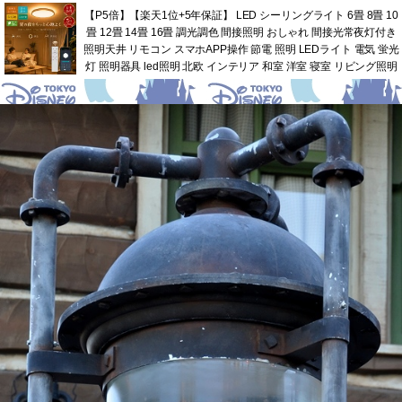
【P5倍】【楽天1位+5年保証】 LED シーリングライト 6畳 8畳 10
畳 12畳 14畳 16畳 調光調色 間接照明 おしゃれ 間接光常夜灯付き
照明天井 リモコン スマホAPP操作 節電 照明 LEDライト 電気 蛍光
灯 照明器具 led照明 北欧 インテリア 和室 洋室 寝室 リビング照明