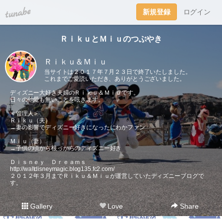
tuna.be
新規登録
ログイン
ＲｉｋｕとＭｉｕのつぶやき
Ｒｉｋｕ＆Ｍｉｕ
当サイトは２０１７年７月２３日で終了いたしました。
これまでご愛読いただき、ありがとうございました。
ディズニー大好き夫婦のＲｉｋｕ＆Ｍｉｕです。
日々の他愛も無いことを呟きます。
＜管理人＞
Ｒｉｋｕ（夫）
→妻の影響でディズニー好きになったにわかファン
Ｍｉｕ（妻）
→子供の頃から根っからのディズニー好き
Ｄｉｓｎｅｙ Ｄｒｅａｍｓ
http://waltdisneymagic.blog135.fc2.com/
２０１２年３月までＲｉｋｕ＆Ｍｉｕが運営していたディズニーブログで
す。
Gallery
Love
Share