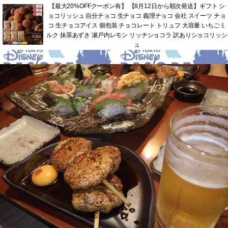
【最大20%OFFクーポン有】 【8月12日から順次発送】ギフト シ
ョコリッシュ 自分チョコ 生チョコ 義理チョコ 会社 スイーツ チョ
コ 生チョコアイス 個包装 チョコレート トリュフ 大容量 いちごミ
ルク 抹茶あずき 瀬戸内レモン リッチショコラ 訳ありショコリッシ
ュ