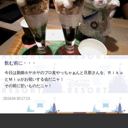
飲む前に・・・
今日は新婚ホヤホヤのブロ友やっちゃぁんと旦那さんを、Ｒｉｋｕ
とＭｉｕがお祝いする会だニャ！
その前に甘いものだニャ！
2016.04.30 17:13