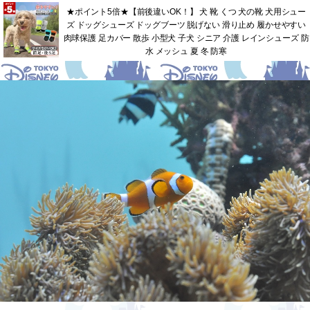
★ポイント5倍★【前後違いOK！】 犬 靴 くつ 犬の靴 犬用シュー
ズ ドッグシューズ ドッグブーツ 脱げない 滑り止め 履かせやすい
肉球保護 足カバー 散歩 小型犬 子犬 シニア 介護 レインシューズ 防
水 メッシュ 夏 冬 防寒