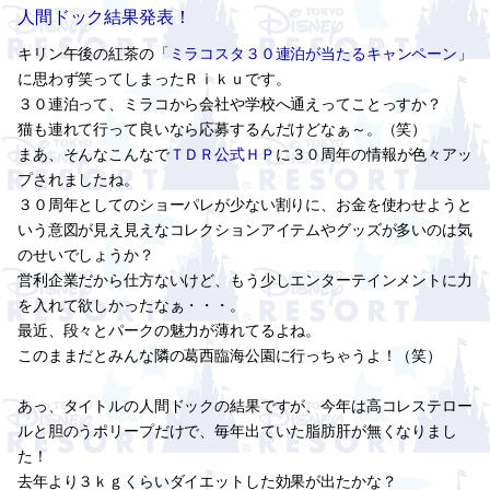
人間ドック結果発表！
キリン午後の紅茶の「
ミラコスタ３０連泊が当たるキャンペーン
」
に思わず笑ってしまったＲｉｋｕです。
３０連泊って、ミラコから会社や学校へ通えってことっすか？
猫も連れて行って良いなら応募するんだけどなぁ～。（笑）
まあ、そんなこんなで
ＴＤＲ公式ＨＰ
に３０周年の情報が色々アッ
プされましたね。
３０周年としてのショーパレが少ない割りに、お金を使わせようと
いう意図が見え見えなコレクションアイテムやグッズが多いのは気
のせいでしょうか？
営利企業だから仕方ないけど、もう少しエンターテインメントに力
を入れて欲しかったなぁ・・・。
最近、段々とパークの魅力が薄れてるよね。
このままだとみんな隣の葛西臨海公園に行っちゃうよ！（笑）
あっ、タイトルの人間ドックの結果ですが、今年は高コレステロー
ルと胆のうポリープだけで、毎年出ていた脂肪肝が無くなりまし
た！
去年より３ｋｇくらいダイエットした効果が出たかな？