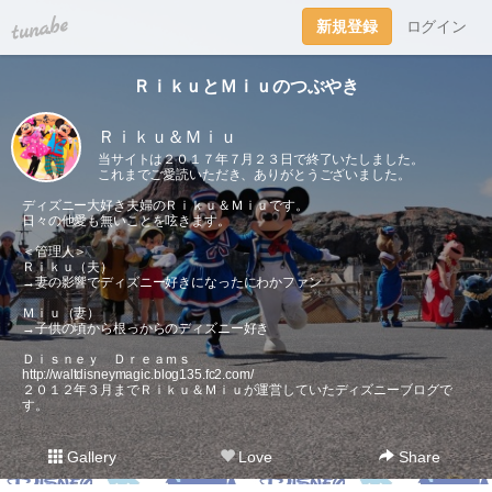
tuna.be
新規登録
ログイン
ＲｉｋｕとＭｉｕのつぶやき
Ｒｉｋｕ＆Ｍｉｕ
当サイトは２０１７年７月２３日で終了いたしました。
これまでご愛読いただき、ありがとうございました。
ディズニー大好き夫婦のＲｉｋｕ＆Ｍｉｕです。
日々の他愛も無いことを呟きます。
＜管理人＞
Ｒｉｋｕ（夫）
→妻の影響でディズニー好きになったにわかファン
Ｍｉｕ（妻）
→子供の頃から根っからのディズニー好き
Ｄｉｓｎｅｙ Ｄｒｅａｍｓ
http://waltdisneymagic.blog135.fc2.com/
２０１２年３月までＲｉｋｕ＆Ｍｉｕが運営していたディズニーブログで
す。
Gallery
Love
Share