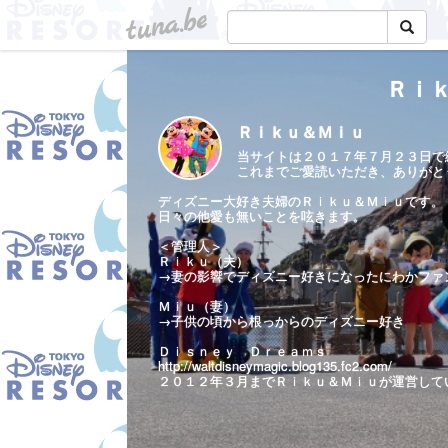
tuna.be
Ｒｉ
Ｒｉｋｕ＆Ｍｉｕ
当サイトは２０１７年７月２３日で
これまでご愛読いただき、ありがと
ディズニー大好き夫婦のＲｉｋｕ＆Ｍｉｕです。
日々の他愛も無いことを呟きます。
＜管理人＞
Ｒｉｋｕ（夫）
→妻の影響でディズニー好きになったにわかファ
Ｍｉｕ（妻）
→子供の頃から根っからのディズニー好き
Ｄｉｓｎｅｙ Ｄｒｅａｍｓ
http://waltdisneymagic.blog135.fc2.com/
２０１２年３月までＲｉｋｕ＆Ｍｉｕが運営して