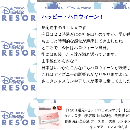
ハッピー・ハロウィーン！
帰宅途中のＲｉｋｕです。
今日は２２時過ぎに会社を出たのですが、早い
ちょっと時間的な感覚が麻痺してきましたね・
ところで、今日はハロウィーン当日。
街には仮装した人達が溢れ返っています。
山手線だからかな？
日本はいつからこんなにもハロウィーンが浸透
これはディズニーの影響もかなりありますよね
さっきジャスミンやアリスが電車に乗ってました
【P20％還元+セット11日9:59マデ】【公式
タミンC 美白美容液 1ml×28包 | 美容液 
容液 先行美容液 ブースター 美白 ランキン
キンケア | ユンス ゆんす