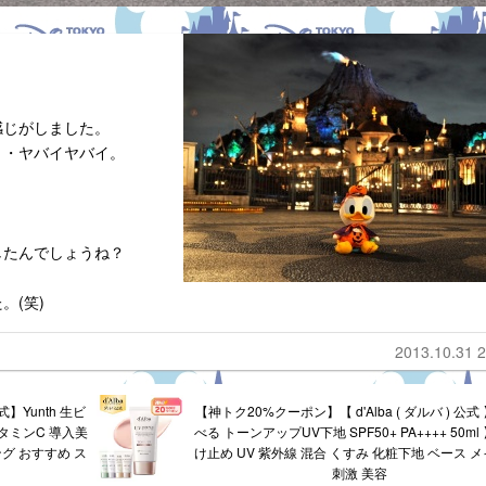
感じがしました。
・・ヤバイヤバイ。
したんでしょうね？
。
。(笑)
2013.10.31 2
】Yunth 生ビ
【神トク20%クーポン】【 d'Alba ( ダルバ ) 公式
ビタミンC 導入美
べる トーンアップUV下地 SPF50+ PA++++ 50ml
グ おすすめ ス
け止め UV 紫外線 混合 くすみ 化粧下地 ベース メ
刺激 美容