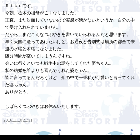
Ｒｉｋｕです。
今朝、栃木の祖母が亡くなりました。
正直、まだ対面していないので実感が湧かないというか、自分の中
で受け入れられていません。
だから、まだこんなつぶやきを書いていられるんだと思います。
早く天国に送ってあげたいけど、お通夜と告別式は場所の都合で来
週の水曜と木曜になりました。
随分時間が空いてしまうんですね。
会いに行くといつも戦争中の話をしてくれた婆ちゃん。
私の結婚を誰よりも喜んでくれた婆ちゃん。
皆に言ってるんだろうけど、孫の中で一番私が可愛いと言ってくれ
た婆ちゃん。
ありがとう。
しばらくつぶやきはお休みいたします。
2016.11.10 21:31