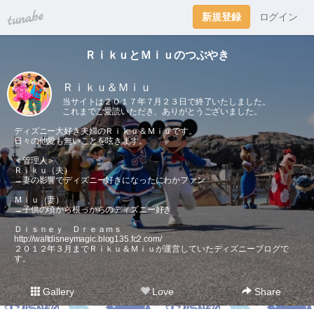
tuna.be
新規登録
ログイン
ＲｉｋｕとＭｉｕのつぶやき
Ｒｉｋｕ＆Ｍｉｕ
当サイトは２０１７年７月２３日で終了いたしました。
これまでご愛読いただき、ありがとうございました。
ディズニー大好き夫婦のＲｉｋｕ＆Ｍｉｕです。
日々の他愛も無いことを呟きます。
＜管理人＞
Ｒｉｋｕ（夫）
→妻の影響でディズニー好きになったにわかファン
Ｍｉｕ（妻）
→子供の頃から根っからのディズニー好き
Ｄｉｓｎｅｙ Ｄｒｅａｍｓ
http://waltdisneymagic.blog135.fc2.com/
２０１２年３月までＲｉｋｕ＆Ｍｉｕが運営していたディズニーブログで
す。
Gallery
Love
Share