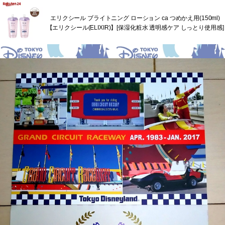
エリクシール ブライトニング ローション ca つめかえ用(150ml)
【エリクシール(ELIXIR)】[保湿化粧水 透明感ケア しっとり使用感]