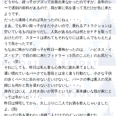
どうやら、姪っ子がグズって出発出来なかったのですが、去年のシ
ーで遅刻の前科があるので、我が家に気を遣って兄だけが先に来た
ようです。
だったら連絡くれれば良かったのにねぇ・・・。
まあ、でも幸い姪っ子がまだ小さいので、乗れるアトラクションは
空いているものばかりだし、人気があるものは何とかＦＰを取って
おけたので、スタートは遅れてもそれなりには楽しんでもらえたよ
うで良かったです。
ちなみに怖がりの姪っ子が昨日一番怖かったのは、「ハピネス・イ
ズ・ヒア」で目の前に来たフィドラー（３匹のこぶた）のお尻だっ
て。（笑）
それにしても、昨日は私も妻も心身共に疲れ果てました。
通い慣れているパークでも普段とは全く違う行動だし、小さな子供
の歩くペースに合わせないといけないし、パークの事は素人の兄夫
婦にも何かと気を遣わないといけないし・・・。
身内とはいえ、人付き合いが苦手というか、基本嫌いな我が家にと
っては辛かった・・・。
昨日は帰宅してから、久しぶりに二人でお酒を飲んじゃいました
よ。(笑)
やっぱり気を遣わない夫婦二人だけでのインパが一番だな。