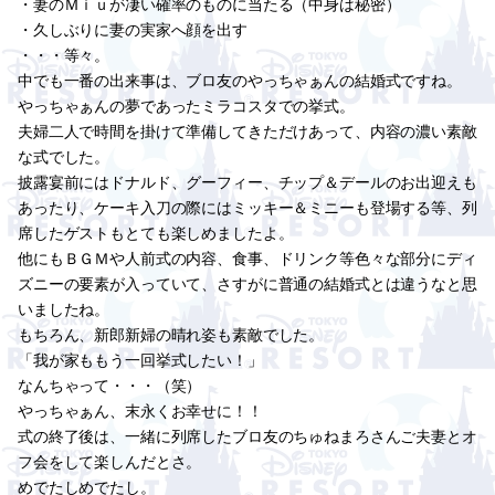
・妻のＭｉｕが凄い確率のものに当たる（中身は秘密）
・久しぶりに妻の実家へ顔を出す
・・・等々。
中でも一番の出来事は、ブロ友のやっちゃぁんの結婚式ですね。
やっちゃぁんの夢であったミラコスタでの挙式。
夫婦二人で時間を掛けて準備してきただけあって、内容の濃い素敵
な式でした。
披露宴前にはドナルド、グーフィー、チップ＆デールのお出迎えも
あったり、ケーキ入刀の際にはミッキー＆ミニーも登場する等、列
席したゲストもとても楽しめましたよ。
他にもＢＧＭや人前式の内容、食事、ドリンク等色々な部分にディ
ズニーの要素が入っていて、さすがに普通の結婚式とは違うなと思
いましたね。
もちろん、新郎新婦の晴れ姿も素敵でした。
「我が家ももう一回挙式したい！」
なんちゃって・・・（笑）
やっちゃぁん、末永くお幸せに！！
式の終了後は、一緒に列席したブロ友のちゅねまろさんご夫妻とオ
フ会をして楽しんだとさ。
めでたしめでたし。