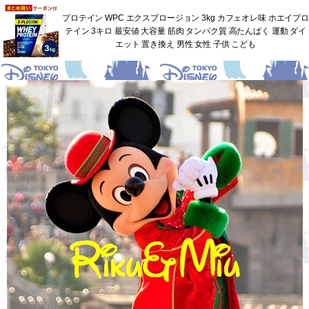
プロテイン WPC エクスプロージョン 3kg カフェオレ味 ホエイプロ
テイン 3キロ 最安値 大容量 筋肉 タンパク質 高たんぱく 運動 ダイ
エット 置き換え 男性 女性 子供 こども