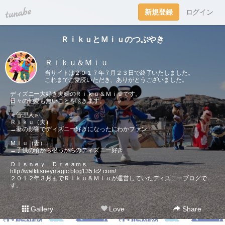
tuna.be
新規登録
ログイン
ＲｉｋｕとＭｉｕのつぶやき
Ｒｉｋｕ＆Ｍｉｕ
当サイトは２０１７年７月２３日で終了いたしました。
これまでご愛読いただき、ありがとうございました。
ディズニー大好き夫婦のＲｉｋｕ＆Ｍｉｕです。
日々の他愛も無いことを呟きます。
＜管理人＞
Ｒｉｋｕ（夫）
→妻の影響でディズニー好きになったにわかファン
Ｍｉｕ（妻）
→子供の頃から根っからのディズニー好き
Ｄｉｓｎｅｙ Ｄｒｅａｍｓ
http://waltdisneymagic.blog135.fc2.com/
２０１２年３月までＲｉｋｕ＆Ｍｉｕが運営していたディズニーブログで
す。
Gallery
Love
Share