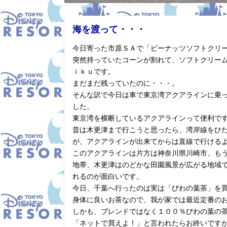
海を渡って・・・
今日寄った市原ＳＡで「ピーナッツソフトクリ
突然持っていたコーンが割れて、ソフトクリー
ｉｋｕです。
まだまだ残っていたのに・・・。
そんな訳で今日は車で東京湾アクアラインに乗
した。
東京湾を横断しているアクアラインって便利で
昔は木更津まで行こうと思ったら、湾岸線をひ
が、アクアラインが出来てからは直線で行ける
このアクアラインは片方は神奈川県川崎市、も
地帯、木更津はのどかな田園風景が広がる地域
れるのが面白いです。
今日、千葉へ行ったのは実は「びわの葉茶」を
身体に良いお茶なので、我が家では最近定番の
しかも、ブレンドではなく１００％びわの葉の
「ネットで買えよ！」と言われたらお終いです