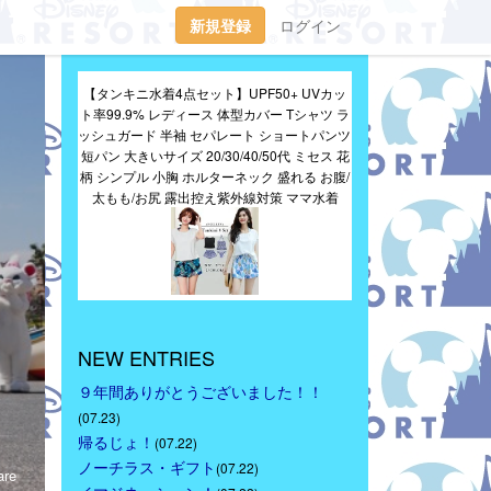
新規登録
ログイン
【タンキニ水着4点セット】UPF50+ UVカッ
ト率99.9% レディース 体型カバー Tシャツ ラ
ッシュガード 半袖 セパレート ショートパンツ 
短パン 大きいサイズ 20/30/40/50代 ミセス 花
柄 シンプル 小胸 ホルターネック 盛れる お腹/
太もも/お尻 露出控え紫外線対策 ママ水着
NEW ENTRIES
９年間ありがとうございました！！
(07.23)
帰るじょ！
(07.22)
ノーチラス・ギフト
(07.22)
re