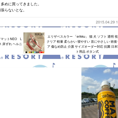
、多めに買ってきました。
頑張らないとな。
2015.04.29 1
エリザベスカラー 「erikku」 猫 犬 ソフト 透明 
マットNEO L
クリア 軽量 柔らかい 寝やすい 首にやさしい 術後 
 床ずれ ヘルニ
ア 傷なめ防止 介護 サイズオーダー対応 抗菌 日本
ト用品 ボタン式