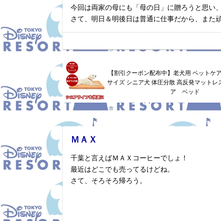
今回は両家の母にも「母の日」に贈ろうと思い
さて、明日＆明後日は普通に仕事だから、また
【割引クーポン配布中】老犬用 ペットケア
サイズ シニア犬 体圧分散 高反発マットレス
ア ベッド
ＭＡＸ
千葉と言えばＭＡＸコーヒーでしょ！
最近はどこでも売ってるけどね。
さて、そろそろ帰ろう。