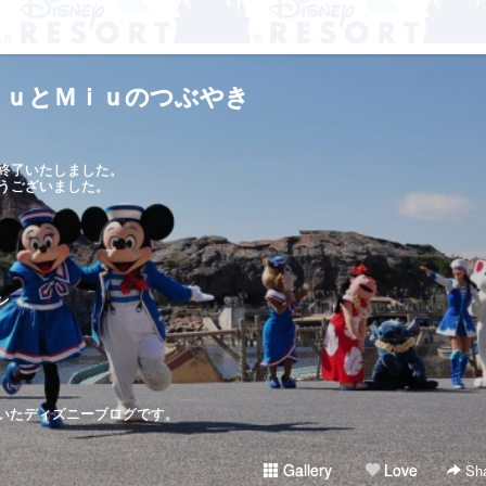
ｋｕとＭｉｕのつぶやき
終了いたしました。
うございました。
ン
いたディズニーブログです。
Gallery
Love
Sha