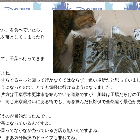
ーム」を食べていたら、
ムを落としてしまったＲ
って、千葉へ行ってきま
すよね。
たすらぐる～っと回って行かなくてはならず、遠い場所だと思っていま
ようになったので、とても気軽に行けるようになりました。
う片方は千葉県木更津市を結んでいる道路ですが、川崎は工場だらけの
で、同じ東京湾沿いにある街でも、海を挟んだ反対側で全然違う景色が
買うのが目的だったんです。
お茶になっているんですよ。
茶葉ってなかなか売っているお店も無いんですよね。
が、まあ気分転換のドライブも兼ねてね。