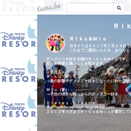
tuna.be
Ｒｉ
Ｒｉｋｕ＆Ｍｉｕ
当サイトは２０１７年７月２３日で
これまでご愛読いただき、ありがと
ディズニー大好き夫婦のＲｉｋｕ＆Ｍｉｕです。
日々の他愛も無いことを呟きます。
＜管理人＞
Ｒｉｋｕ（夫）
→妻の影響でディズニー好きになったにわかファ
Ｍｉｕ（妻）
→子供の頃から根っからのディズニー好き
Ｄｉｓｎｅｙ Ｄｒｅａｍｓ
http://waltdisneymagic.blog135.fc2.com/
２０１２年３月までＲｉｋｕ＆Ｍｉｕが運営して