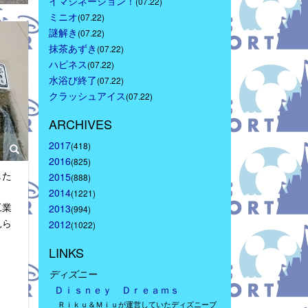
イマジネーション！
(07.22)
ミニオ
(07.22)
謎解き
(07.22)
抹茶あずき
(07.22)
ハピネス
(07.22)
水浴び終了
(07.22)
クラッシュアイス
(07.22)
ARCHIVES
2017
(418)
2016
(825)
した
2015
(888)
2014
(1221)
工業
2013
(994)
見ら
2012
(1022)
LINKS
ディズニー
Ｄｉｓｎｅｙ　Ｄｒｅａｍｓ
Ｒｉｋｕ＆Ｍｉｕが運営していたディズニーブ