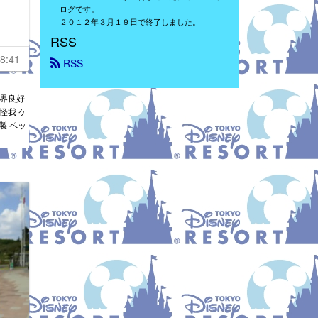
ログです。
２０１２年３月１９日で終了しました。
RSS
8:41
 RSS
視界良好
怪我 ケ
製 ペッ