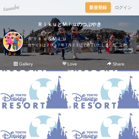
tuna.be
新規登録
ログイン
ＲｉｋｕとＭｉｕのつぶやき
Ｒｉｋｕ＆Ｍｉｕ
当サイトは２０１７年７月２３日で終了いたしました。これまでご愛読いただき、ありがとうございました。ディズニー大好き夫婦のＲｉｋｕ＆Ｍｉｕです。日々の他愛も無いことを呟きます。＜管理人＞Ｒｉｋｕ（夫）→妻の影響でディズニー好きになったにわかファンＭｉｕ（妻）→子供の頃から根っからのディズニー好きＤｉｓｎｅｙ Ｄｒｅａｍｓhttp://waltdisneymagic.blog135.fc2.com/２０１２年３月までＲｉｋｕ＆Ｍｉｕが運営していたディズニーブログです。
[View profile]
Gallery
Love
Share