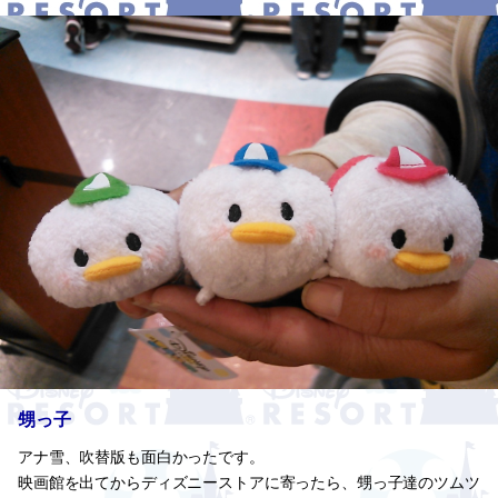
甥っ子
アナ雪、吹替版も面白かったです。
映画館を出てからディズニーストアに寄ったら、甥っ子達のツムツ