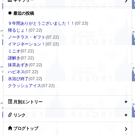
ギャラリー
最近の投稿
９年間ありがとうございました！！
(07.23)
帰るじょ！
(07.22)
ノーチラス・ギフト
(07.22)
イマジネーション！
(07.22)
ミニオ
(07.22)
謎解き
(07.22)
抹茶あずき
(07.22)
ハピネス
(07.22)
水浴び終了
(07.22)
クラッシュアイス
(07.22)
月別エントリー
リンク
ブログトップ