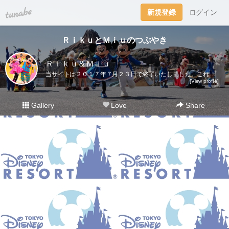
tuna.be
新規登録
ログイン
ＲｉｋｕとＭｉｕのつぶやき
Ｒｉｋｕ＆Ｍｉｕ
当サイトは２０１７年７月２３日で終了いたしました。これまでご愛読いただき、ありがとうございました。ディズニー大好き夫婦のＲｉｋｕ＆Ｍｉｕです。日々の他愛も無いことを呟きます。＜管理人＞Ｒｉｋｕ（夫）→妻の影響でディズニー好きになったにわかファンＭｉｕ（妻）→子供の頃から根っからのディズニー好きＤｉｓｎｅｙ Ｄｒｅａｍｓhttp://waltdisneymagic.blog135.fc2.com/２０１２年３月までＲｉｋｕ＆Ｍｉｕが運営していたディズニーブログです。
[View profile]
Gallery
Love
Share