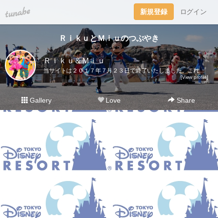
tuna.be
新規登録
ログイン
ＲｉｋｕとＭｉｕのつぶやき
Ｒｉｋｕ＆Ｍｉｕ
当サイトは２０１７年７月２３日で終了いたしました。これまでご愛読いただき、ありがとうございました。ディズニー大好き夫婦のＲｉｋｕ＆Ｍｉｕです。日々の他愛も無いことを呟きます。＜管理人＞Ｒｉｋｕ（夫）→妻の影響でディズニー好きになったにわかファンＭｉｕ（妻）→子供の頃から根っからのディズニー好きＤｉｓｎｅｙ Ｄｒｅａｍｓhttp://waltdisneymagic.blog135.fc2.com/２０１２年３月までＲｉｋｕ＆Ｍｉｕが運営していたディズニーブログです。
[View profile]
Gallery
Love
Share