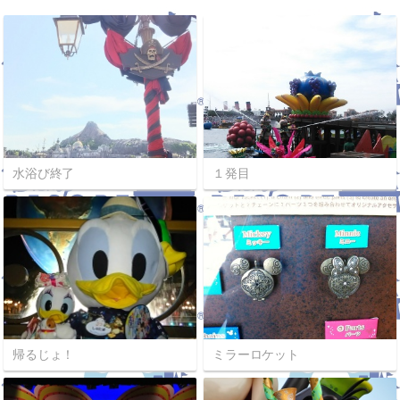
水浴び終了
１発目
帰るじょ！
ミラーロケット