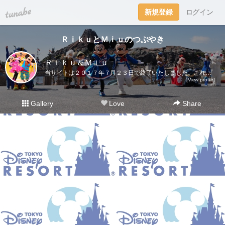
tuna.be
新規登録
ログイン
ＲｉｋｕとＭｉｕのつぶやき
Ｒｉｋｕ＆Ｍｉｕ
当サイトは２０１７年７月２３日で終了いたしました。これまでご愛読いただき、ありがとうございました。ディズニー大好き夫婦のＲｉｋｕ＆Ｍｉｕです。日々の他愛も無いことを呟きます。＜管理人＞Ｒｉｋｕ（夫）→妻の影響でディズニー好きになったにわかファンＭｉｕ（妻）→子供の頃から根っからのディズニー好きＤｉｓｎｅｙ Ｄｒｅａｍｓhttp://waltdisneymagic.blog135.fc2.com/２０１２年３月までＲｉｋｕ＆Ｍｉｕが運営していたディズニーブログです。
[View profile]
Gallery
Love
Share