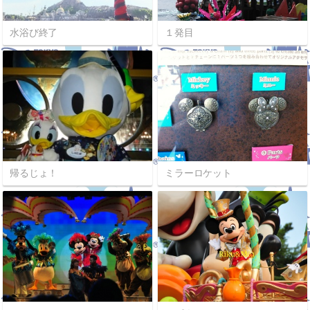
水浴び終了
１発目
帰るじょ！
ミラーロケット