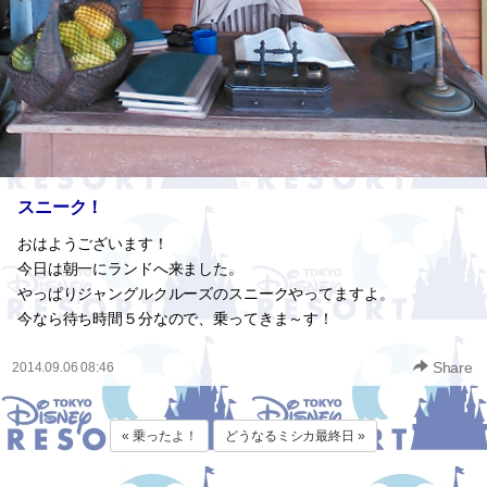
スニーク！
おはようございます！
今日は朝一にランドへ来ました。
やっぱりジャングルクルーズのスニークやってますよ。
今なら待ち時間５分なので、乗ってきま～す！
Share
2014.09.06 08:46
« 乗ったよ！
どうなるミシカ最終日 »