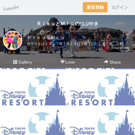
tuna.be
新規登録
ログイン
ＲｉｋｕとＭｉｕのつぶやき
Ｒｉｋｕ＆Ｍｉｕ
当サイトは２０１７年７月２３日で終了いたしました。これまでご愛読いただき、ありがとうございました。ディズニー大好き夫婦のＲｉｋｕ＆Ｍｉｕです。日々の他愛も無いことを呟きます。＜管理人＞Ｒｉｋｕ（夫）→妻の影響でディズニー好きになったにわかファンＭｉｕ（妻）→子供の頃から根っからのディズニー好きＤｉｓｎｅｙ Ｄｒｅａｍｓhttp://waltdisneymagic.blog135.fc2.com/２０１２年３月までＲｉｋｕ＆Ｍｉｕが運営していたディズニーブログです。
[View profile]
Gallery
Love
Share