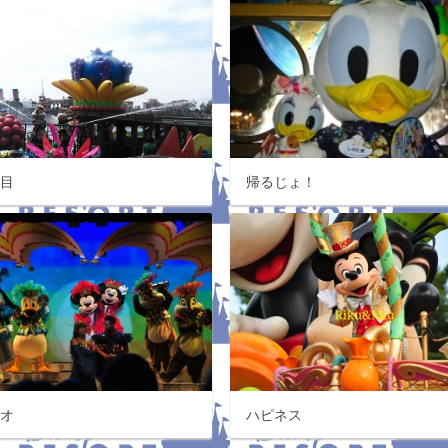
発目
帰るじょ！
ニオ
ハピネス