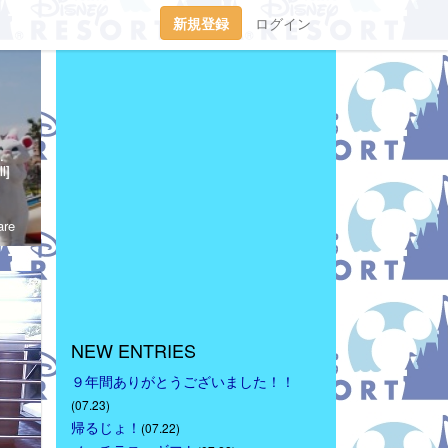
新規登録
ログイン
tp://waltdisneymagic.blog135.fc2.com/２０１２年３月までＲｉｋｕ＆Ｍｉｕが運営していたディズニーブログです。
l]
re
NEW ENTRIES
９年間ありがとうございました！！
(07.23)
帰るじょ！
(07.22)