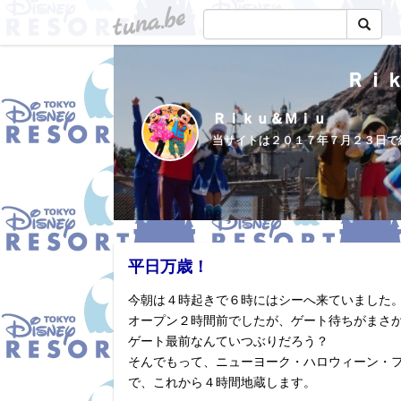
tuna.be
Ｒｉ
Ｒｉｋｕ＆Ｍｉｕ
平日万歳！
今朝は４時起きで６時にはシーへ来ていました
オープン２時間前でしたが、ゲート待ちがまさ
ゲート最前なんていつぶりだろう？
そんでもって、ニューヨーク・ハロウィーン・
で、これから４時間地蔵します。