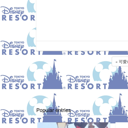
« 可
Popular entries