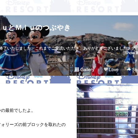
ｋｕとＭｉｕのつぶやき
当サイトは２０１７年７月２３日で終了いたしました。これまでご愛読いただき、ありがとうございました。ディズニー大好き夫婦のＲｉｋｕ＆Ｍｉｕです。日々の他愛も無いことを呟きます。＜管理人＞Ｒｉｋｕ（夫）→妻の影響でディズニー好きになったにわかファンＭｉｕ（妻）→子供の頃から根っからのディズニー好きＤｉｓｎｅｙ Ｄｒｅａｍｓht
[Show al
Gallery
Love
Sha
。
かの最前でしたよ。
フォリーズの前ブロックを取れたの