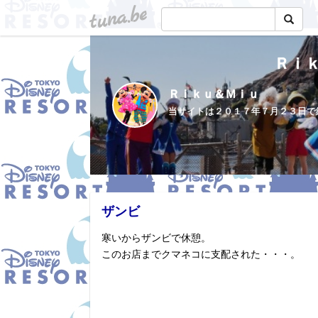
tuna.be
Ｒｉ
Ｒｉｋｕ＆Ｍｉｕ
ザンビ
寒いからザンビで休憩。
このお店までクマネコに支配された・・・。