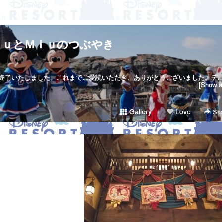
ｋｕとＭｉｕのつぶやき
当サイトは２０１７年７月２３日で終了いたしました。これまでご愛読いただき、ありがとうございました。ディズニー大好き夫婦のＲｉｋｕ＆Ｍｉｕです。日々の他愛も無いことを呟きます。＜管理人＞Ｒｉｋｕ（夫）→妻の影響でディズニー好きになったにわかファンＭｉｕ（妻）→子供の頃から根っからのディズニー好きＤｉｓｎｅｙ Ｄｒｅａｍｓht
[Show al
Gallery
Love
Sha