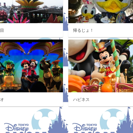
発目
帰るじょ！
ニオ
ハピネス