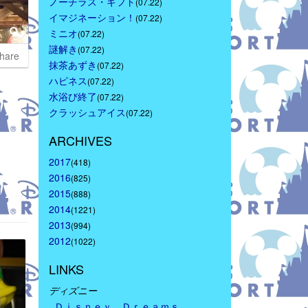
ノーチラス・ギフト
(07.22)
イマジネーション！
(07.22)
ミニオ
(07.22)
謎解き
(07.22)
hare
抹茶あずき
(07.22)
ハピネス
(07.22)
水浴び終了
(07.22)
クラッシュアイス
(07.22)
ARCHIVES
2017
(418)
2016
(825)
2015
(888)
2014
(1221)
2013
(994)
2012
(1022)
LINKS
ディズニー
Ｄｉｓｎｅｙ　Ｄｒｅａｍｓ