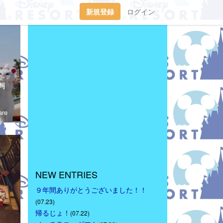
新規登録
ログイン
tp://waltdisneymagic.blog135.fc2.com/２０１２年３月までＲｉｋｕ＆Ｍｉｕが運営していたディズニーブログです。
l]
re
NEW ENTRIES
９年間ありがとうございました！！
(07.23)
帰るじょ！
(07.22)