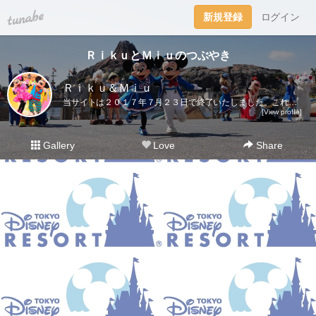
tuna.be
新規登録
ログイン
ＲｉｋｕとＭｉｕのつぶやき
Ｒｉｋｕ＆Ｍｉｕ
当サイトは２０１７年７月２３日で終了いたしました。これまでご愛読いただき、ありがとうございました。ディズニー大好き夫婦のＲｉｋｕ＆Ｍｉｕです。日々の他愛も無いことを呟きます。＜管理人＞Ｒｉｋｕ（夫）→妻の影響でディズニー好きになったにわかファンＭｉｕ（妻）→子供の頃から根っからのディズニー好きＤｉｓｎｅｙ Ｄｒｅａｍｓhttp://waltdisneymagic.blog135.fc2.com/２０１２年３月までＲｉｋｕ＆Ｍｉｕが運営していたディズニーブログです。
[View profile]
Gallery
Love
Share