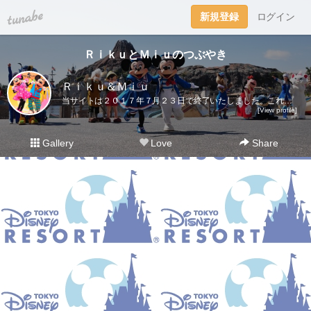
tuna.be
新規登録
ログイン
ＲｉｋｕとＭｉｕのつぶやき
Ｒｉｋｕ＆Ｍｉｕ
当サイトは２０１７年７月２３日で終了いたしました。これまでご愛読いただき、ありがとうございました。ディズニー大好き夫婦のＲｉｋｕ＆Ｍｉｕです。日々の他愛も無いことを呟きます。＜管理人＞Ｒｉｋｕ（夫）→妻の影響でディズニー好きになったにわかファンＭｉｕ（妻）→子供の頃から根っからのディズニー好きＤｉｓｎｅｙ Ｄｒｅａｍｓhttp://waltdisneymagic.blog135.fc2.com/２０１２年３月までＲｉｋｕ＆Ｍｉｕが運営していたディズニーブログです。
[View profile]
Gallery
Love
Share