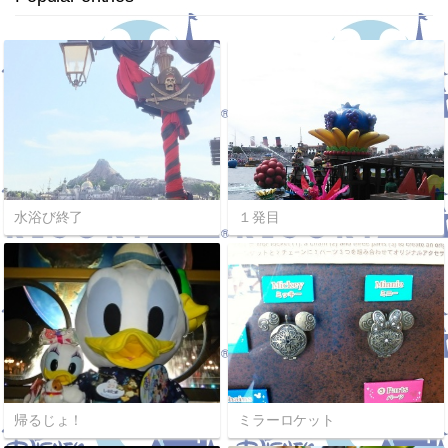
水浴び終了
１発目
帰るじょ！
ミラーロケット