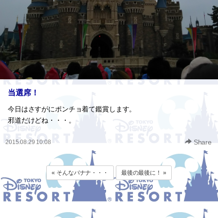
当選席！
今日はさすがにポンチョ着て鑑賞します。
邪道だけどね・・・。
Share
2015.08.29 10:08
« そんなバナナ・・・
最後の最後に！ »