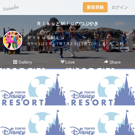
tuna.be
新規登録
ログイン
ＲｉｋｕとＭｉｕのつぶやき
Ｒｉｋｕ＆Ｍｉｕ
当サイトは２０１７年７月２３日で終了いたしました。これまでご愛読いただき、ありがとうございました。ディズニー大好き夫婦のＲｉｋｕ＆Ｍｉｕです。日々の他愛も無いことを呟きます。＜管理人＞Ｒｉｋｕ（夫）→妻の影響でディズニー好きになったにわかファンＭｉｕ（妻）→子供の頃から根っからのディズニー好きＤｉｓｎｅｙ Ｄｒｅａｍｓhttp://waltdisneymagic.blog135.fc2.com/２０１２年３月までＲｉｋｕ＆Ｍｉｕが運営していたディズニーブログです。
[View profile]
Gallery
Love
Share