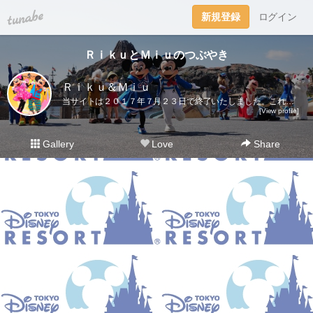
tuna.be
新規登録
ログイン
ＲｉｋｕとＭｉｕのつぶやき
Ｒｉｋｕ＆Ｍｉｕ
当サイトは２０１７年７月２３日で終了いたしました。これまでご愛読いただき、ありがとうございました。ディズニー大好き夫婦のＲｉｋｕ＆Ｍｉｕです。日々の他愛も無いことを呟きます。＜管理人＞Ｒｉｋｕ（夫）→妻の影響でディズニー好きになったにわかファンＭｉｕ（妻）→子供の頃から根っからのディズニー好きＤｉｓｎｅｙ Ｄｒｅａｍｓhttp://waltdisneymagic.blog135.fc2.com/２０１２年３月までＲｉｋｕ＆Ｍｉｕが運営していたディズニーブログです。
[View profile]
Gallery
Love
Share