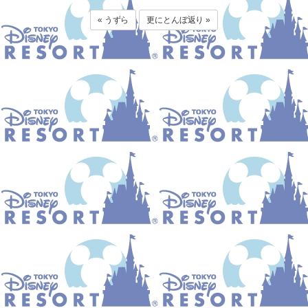
« うずら
更にとんぼ返り »