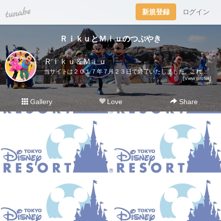
tuna.be
新規登録
ログイン
ＲｉｋｕとＭｉｕのつぶやき
Ｒｉｋｕ＆Ｍｉｕ
当サイトは２０１７年７月２３日で終了いたしました。これまでご愛読いただき、ありがとうございました。ディズニー大好き夫婦のＲｉｋｕ＆Ｍｉｕです。日々の他愛も無いことを呟きます。＜管理人＞Ｒｉｋｕ（夫）→妻の影響でディズニー好きになったにわかファンＭｉｕ（妻）→子供の頃から根っからのディズニー好きＤｉｓｎｅｙ Ｄｒｅａｍｓhttp://waltdisneymagic.blog135.fc2.com/２０１２年３月までＲｉｋｕ＆Ｍｉｕが運営していたディズニーブログです。
[View profile]
Gallery
Love
Share