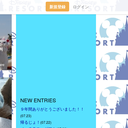
新規登録
ログイン
tp://waltdisneymagic.blog135.fc2.com/２０１２年３月までＲｉｋｕ＆Ｍｉｕが運営していたディズニーブログです。
l]
re
NEW ENTRIES
９年間ありがとうございました！！
(07.23)
帰るじょ！
(07.22)