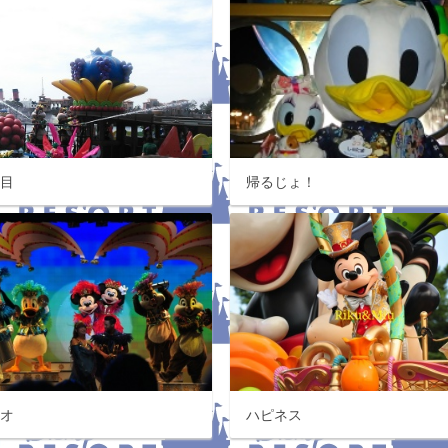
発目
帰るじょ！
ニオ
ハピネス