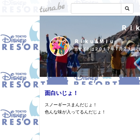
tuna.be
Ｒｉ
Ｒｉｋｕ＆Ｍｉｕ
面白いじょ！
スノーギースまんだじょ！
色んな味が入ってるんだじょ！