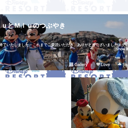
ｋｕとＭｉｕのつぶやき
当サイトは２０１７年７月２３日で終了いたしました。これまでご愛読いただき、ありがとうございました。ディズニー大好き夫婦のＲｉｋｕ＆Ｍｉｕです。日々の他愛も無いことを呟きます。＜管理人＞Ｒｉｋｕ（夫）→妻の影響でディズニー好きになったにわかファンＭｉｕ（妻）→子供の頃から根っからのディズニー好きＤｉｓｎｅｙ Ｄｒｅａｍｓht
[Show al
Gallery
Love
Sha