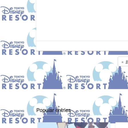
«
Popular entries