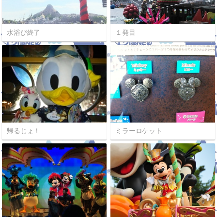
水浴び終了
１発目
帰るじょ！
ミラーロケット