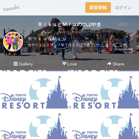
tuna.be
新規登録
ログイン
ＲｉｋｕとＭｉｕのつぶやき
Ｒｉｋｕ＆Ｍｉｕ
当サイトは２０１７年７月２３日で終了いたしました。これまでご愛読いただき、ありがとうございました。ディズニー大好き夫婦のＲｉｋｕ＆Ｍｉｕです。日々の他愛も無いことを呟きます。＜管理人＞Ｒｉｋｕ（夫）→妻の影響でディズニー好きになったにわかファンＭｉｕ（妻）→子供の頃から根っからのディズニー好きＤｉｓｎｅｙ Ｄｒｅａｍｓhttp://waltdisneymagic.blog135.fc2.com/２０１２年３月までＲｉｋｕ＆Ｍｉｕが運営していたディズニーブログです。
[View profile]
Gallery
Love
Share