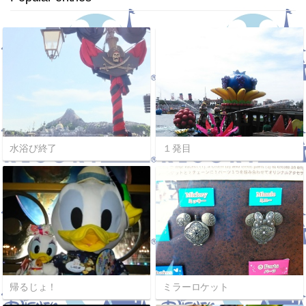
水浴び終了
１発目
帰るじょ！
ミラーロケット