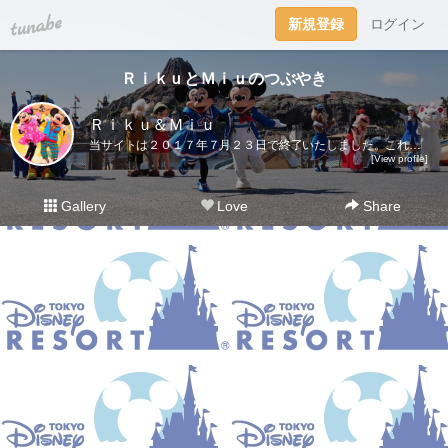
tuna.be
新規登録
ログイン
ＲｉｋｕとＭｉｕのつぶやき
Ｒｉｋｕ＆Ｍｉｕ
当サイトは２０１７年７月２３日で終了いたしました。これまでご愛読いただき、ありがとうございました。ディズニー大好き夫婦のＲｉｋｕ＆Ｍｉｕです。日々の他愛も無いことを呟きます。＜管理人＞Ｒｉｋｕ（夫）→妻の影響でディズニー好きになったにわかファンＭｉｕ（妻）→子供の頃から根っからのディズニー好きＤｉｓｎｅｙ Ｄｒｅａｍｓhttp://waltdisneymagic.blog135.fc2.com/２０１２年３月までＲｉｋｕ＆Ｍｉｕが運営していたディズニーブログです。
[View profile]
Gallery
Love
Share