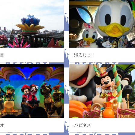
発目
帰るじょ！
ニオ
ハピネス