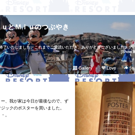
ｋｕとＭｉｕのつぶやき
当サイトは２０１７年７月２３日で終了いたしました。これまでご愛読いただき、ありがとうございました。ディズニー大好き夫婦のＲｉｋｕ＆Ｍｉｕです。日々の他愛も無いことを呟きます。＜管理人＞Ｒｉｋｕ（夫）→妻の影響でディズニー好きになったにわかファンＭｉｕ（妻）→子供の頃から根っからのディズニー好きＤｉｓｎｅｙ Ｄｒｅａｍｓht
[Show al
Gallery
Love
Sha
リー、我が家は今日が最後なので、ず
マジックのポスターを買いました。
・・。