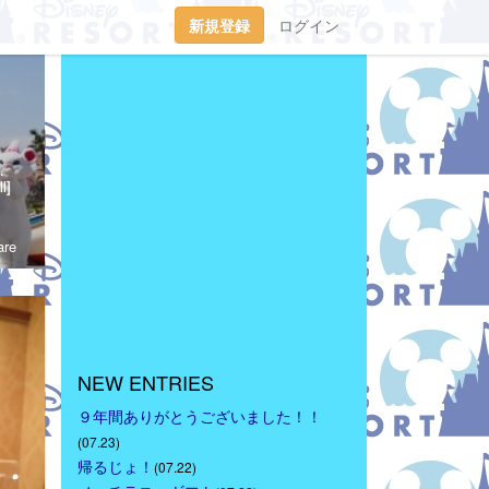
新規登録
ログイン
tp://waltdisneymagic.blog135.fc2.com/２０１２年３月までＲｉｋｕ＆Ｍｉｕが運営していたディズニーブログです。
l]
re
NEW ENTRIES
９年間ありがとうございました！！
(07.23)
帰るじょ！
(07.22)