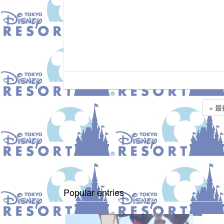
« 
Popular entries