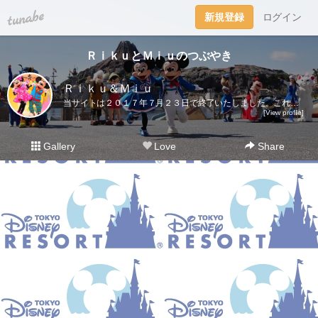
tuna.be
新規登録
ログイン
ＲｉｋｕとＭｉｕのつぶやき
Ｒｉｋｕ＆Ｍｉｕ
当サイトは２０１７年７月２３日で終了いたしました。これまでご愛読いただき、ありがとうございました。ディズニー大好き夫婦のＲｉｋｕ＆Ｍｉｕです。日々の他愛も無いことを呟きます。＜管理人＞Ｒｉｋｕ（夫）→妻の影響でディズニー好きになったにわかファンＭｉｕ（妻）→子供の頃から根っからのディズニー好きＤｉｓｎｅｙ Ｄｒｅａｍｓhttp://waltdisneymagic.blog135.fc2.com/２０１２年３月までＲｉｋｕ＆Ｍｉｕが運営していたディズニーブログです。
[View profile]
Gallery
Love
Share