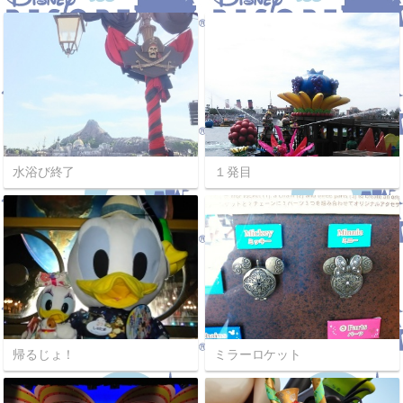
水浴び終了
１発目
帰るじょ！
ミラーロケット