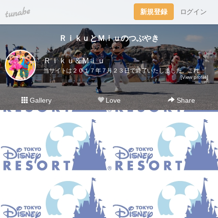
tuna.be
新規登録
ログイン
ＲｉｋｕとＭｉｕのつぶやき
Ｒｉｋｕ＆Ｍｉｕ
当サイトは２０１７年７月２３日で終了いたしました。これまでご愛読いただき、ありがとうございました。ディズニー大好き夫婦のＲｉｋｕ＆Ｍｉｕです。日々の他愛も無いことを呟きます。＜管理人＞Ｒｉｋｕ（夫）→妻の影響でディズニー好きになったにわかファンＭｉｕ（妻）→子供の頃から根っからのディズニー好きＤｉｓｎｅｙ Ｄｒｅａｍｓhttp://waltdisneymagic.blog135.fc2.com/２０１２年３月までＲｉｋｕ＆Ｍｉｕが運営していたディズニーブログです。
[View profile]
Gallery
Love
Share