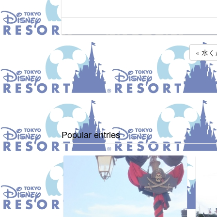
« 水
Popular entries