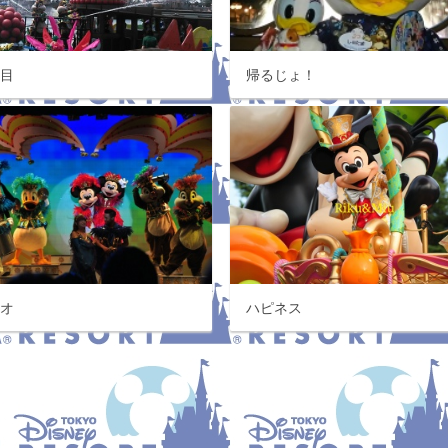
発目
帰るじょ！
ニオ
ハピネス