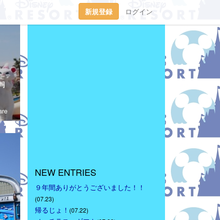
新規登録
ログイン
tp://waltdisneymagic.blog135.fc2.com/２０１２年３月までＲｉｋｕ＆Ｍｉｕが運営していたディズニーブログです。
l]
re
NEW ENTRIES
９年間ありがとうございました！！
(07.23)
帰るじょ！
(07.22)