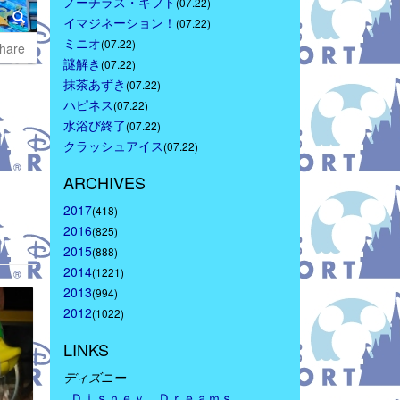
ノーチラス・ギフト
(07.22)
イマジネーション！
(07.22)
ミニオ
(07.22)
hare
謎解き
(07.22)
抹茶あずき
(07.22)
ハピネス
(07.22)
水浴び終了
(07.22)
クラッシュアイス
(07.22)
ARCHIVES
2017
(418)
2016
(825)
2015
(888)
2014
(1221)
2013
(994)
2012
(1022)
LINKS
ディズニー
Ｄｉｓｎｅｙ　Ｄｒｅａｍｓ