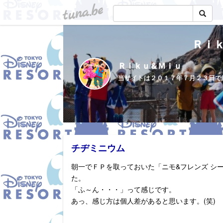
tuna.be
Ｒｉ
Ｒｉｋｕ＆Ｍｉｕ
チヂミニウム
朝一でＦＰを取っておいた「ニモ&フレンズ シ
た。
「ふ～ん・・・」って感じです。
あっ、感じ方は個人差があると思います。(笑)