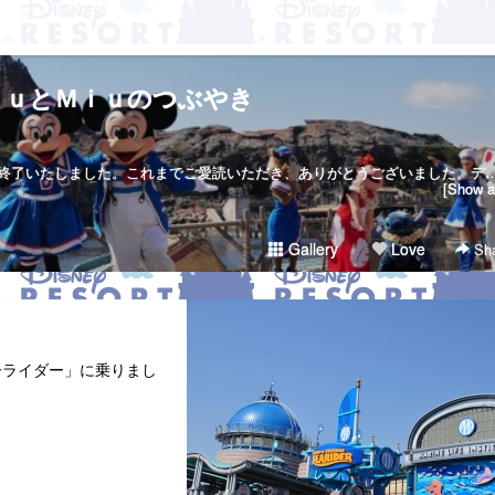
ｋｕとＭｉｕのつぶやき
当サイトは２０１７年７月２３日で終了いたしました。これまでご愛読いただき、ありがとうございました。ディズニー大好き夫婦のＲｉｋｕ＆Ｍｉｕです。日々の他愛も無いことを呟きます。＜管理人＞Ｒｉｋｕ（夫）→妻の影響でディズニー好きになったにわかファンＭｉｕ（妻）→子供の頃から根っからのディズニー好きＤｉｓｎｅｙ Ｄｒｅａｍｓht
[Show al
Gallery
Love
Sha
ーライダー」に乗りまし