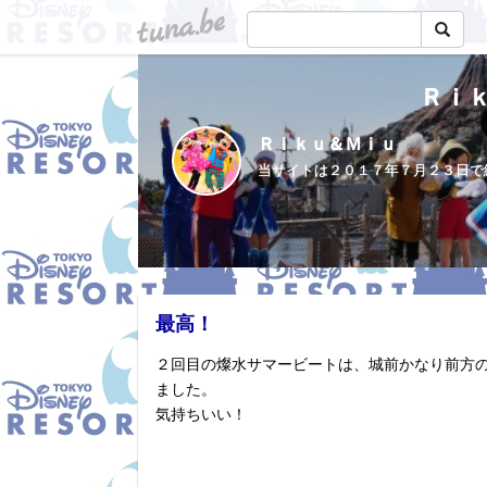
tuna.be
Ｒｉ
Ｒｉｋｕ＆Ｍｉｕ
最高！
２回目の燦水サマービートは、城前かなり前方
ました。
気持ちいい！