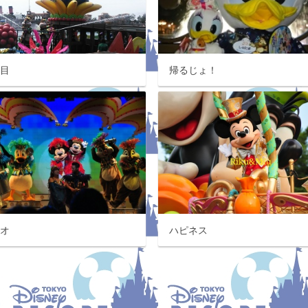
発目
帰るじょ！
ニオ
ハピネス