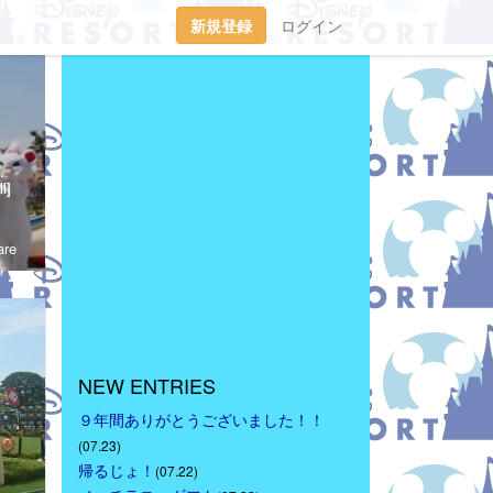
新規登録
ログイン
tp://waltdisneymagic.blog135.fc2.com/２０１２年３月までＲｉｋｕ＆Ｍｉｕが運営していたディズニーブログです。
l]
re
NEW ENTRIES
９年間ありがとうございました！！
(07.23)
帰るじょ！
(07.22)