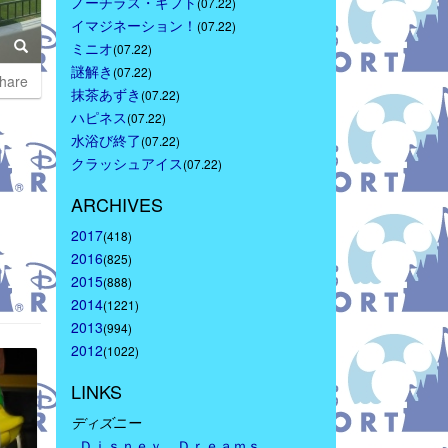
ノーチラス・ギフト
(07.22)
イマジネーション！
(07.22)
ミニオ
(07.22)
謎解き
(07.22)
hare
抹茶あずき
(07.22)
ハピネス
(07.22)
水浴び終了
(07.22)
クラッシュアイス
(07.22)
ARCHIVES
2017
(418)
2016
(825)
2015
(888)
2014
(1221)
2013
(994)
2012
(1022)
LINKS
ディズニー
Ｄｉｓｎｅｙ　Ｄｒｅａｍｓ