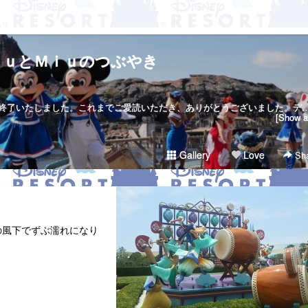
ｋｕとＭｉｕのつぶやき
当サイトは２０１７年７月２３日で終了いたしました。これまでご愛読いただき、ありがとうございました。ディズニー大好き夫婦のＲｉｋｕ＆Ｍｉｕです。日々の他愛も無いことを呟きます。＜管理人＞Ｒｉｋｕ（夫）→妻の影響でディズニー好きになったにわかファンＭｉｕ（妻）→子供の頃から根っからのディズニー好きＤｉｓｎｅｙ Ｄｒｅａｍｓht
[Show al
Gallery
Love
Sha
の風下でずぶ濡れになり